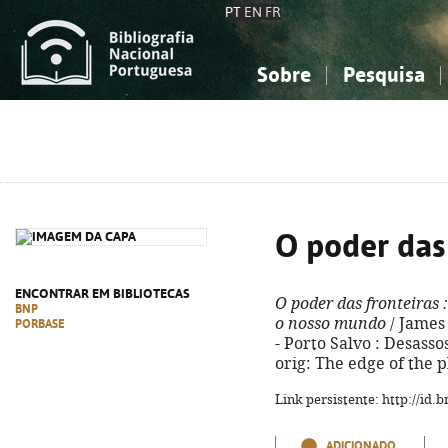
PT
EN
FR
Sobre
Pesquisa
Sobre a Bibliografia Nacional
Simples
Conhecimento, Informação...
Conhecimento, Informação...
Combinada
A
Ciências sociais...
Ciências sociais...
Arte, desporto...
Arte, desporto...
O poder das 
ENCONTRAR EM BIBLIOTECAS
O poder das fronteiras
:
BNP
o nosso mundo
/ James 
PORBASE
- Porto Salvo : Desassos
orig: The edge of the p
Link persistente: http://id
ADICIONADO