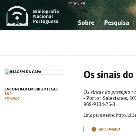
PT
EN
FR
Sobre
Pesquisa
Sobre a Bibliografia Nacional
Simples
Conhecimento, Informação...
Conhecimento, Informação...
Combinada
A
Ciências sociais...
Ciências sociais...
Arte, desporto...
Arte, desporto...
Os sinais do
ENCONTRAR EM BIBLIOTECAS
Os sinais do presépio
: 
BNP
- Porto : Salesianos, 202
PORBASE
989-9134-26-3
Link persistente: http://id
ADICIONADO