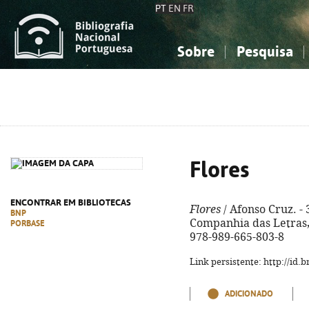
PT
EN
FR
Sobre
Pesquisa
Sobre a Bibliografia Nacional
Simples
Conhecimento, Informação...
Conhecimento, Informação...
Combinada
A
Ciências sociais...
Ciências sociais...
Arte, desporto...
Arte, desporto...
Flores
ENCONTRAR EM BIBLIOTECAS
Flores
/ Afonso Cruz. - 
BNP
Companhia das Letras, 2
PORBASE
978-989-665-803-8
Link persistente: http://id
ADICIONADO