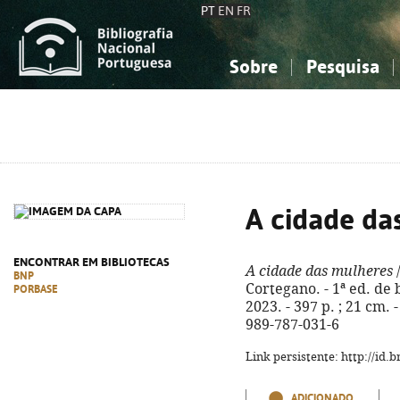
PT
EN
FR
Sobre
Pesquisa
Sobre a Bibliografia Nacional
Simples
Conhecimento, Informação...
Conhecimento, Informação...
Combinada
A
Ciências sociais...
Ciências sociais...
Arte, desporto...
Arte, desporto...
A cidade da
ENCONTRAR EM BIBLIOTECAS
A cidade das mulheres
/
BNP
Cortegano. - 1ª ed. de 
PORBASE
2023. - 397 p. ; 21 cm. -
989-787-031-6
Link persistente: http://id
ADICIONADO