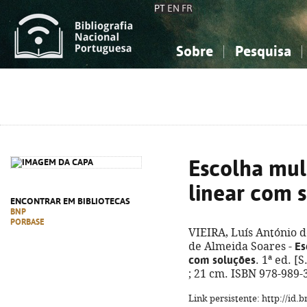
PT
EN
FR
Sobre
Pesquisa
Sobre a Bibliografia Nacional
Simples
Conhecimento, Informação...
Conhecimento, Informação...
Combinada
A
Ciências sociais...
Ciências sociais...
Arte, desporto...
Arte, desporto...
Escolha mul
linear com 
ENCONTRAR EM BIBLIOTECAS
BNP
PORBASE
VIEIRA, Luís António 
Es
de Almeida Soares -
com soluções
. 1ª ed. [S
; 21 cm. ISBN 978-989-
Link persistente: http://id