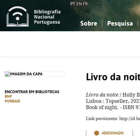
PT
EN
FR
Sobre
Pesquisa
Sobre a Bibliografia Nacional
Simples
Conhecimento, Informação...
Conhecimento, Informação...
Combinada
A
Ciências sociais...
Ciências sociais...
Arte, desporto...
Arte, desporto...
Livro da noi
ENCONTRAR EM BIBLIOTECAS
Livro da noite
/ Holly B
BNP
Lisboa : Topseller, 2023.
PORBASE
Book of night. - ISBN 
Link persistente: http://id
ADICIONADO