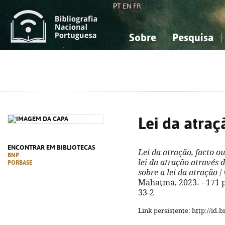
PT
EN
FR
Sobre
Pesquisa
Sobre a Bibliografia Nacional
Simples
Conhecimento, Informação...
Conhecimento, Informação...
Combinada
A
Ciências sociais...
Ciências sociais...
Arte, desporto...
Arte, desporto...
Lei da atraç
ENCONTRAR EM BIBLIOTECAS
Lei da atração, facto o
BNP
lei da atração através d
PORBASE
sobre a lei da atração
/ 
Mahatma, 2023. - 171 p.
33-2
Link persistente: http://id