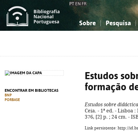
PT
EN
FR
Sobre
Pesquisa
Sobre a Bibliografia Nacional
Simples
Conhecimento, Informação...
Conhecimento, Informação...
Combinada
A
Ciências sociais...
Ciências sociais...
Arte, desporto...
Arte, desporto...
Estudos sobr
formação de
ENCONTRAR EM BIBLIOTECAS
BNP
PORBASE
Estudos sobre didáctica
Ceia. - 1ª ed. - Lisboa 
376, [2] p. ; 24 cm. - 
Link persistente: http://id