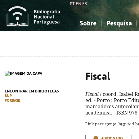
PT
EN
FR
Sobre
Pesquisa
Sobre a Bibliografia Nacional
Simples
Conhecimento, Informação...
Conhecimento, Informação...
Combinada
A
Ciências sociais...
Ciências sociais...
Arte, desporto...
Arte, desporto...
Fiscal
ENCONTRAR EM BIBLIOTECAS
Fiscal
/ coord. Isabel R
BNP
ed. - Porto : Porto Edito
PORBASE
marcadores autocolantes
académica. - ISBN 978
Link persistente: http://id
ADICIONADO