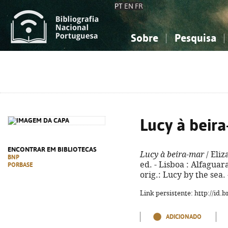
PT
EN
FR
Sobre
Pesquisa
Sobre a Bibliografia Nacional
Simples
Conhecimento, Informação...
Conhecimento, Informação...
Combinada
A
Ciências sociais...
Ciências sociais...
Arte, desporto...
Arte, desporto...
Lucy à beir
ENCONTRAR EM BIBLIOTECAS
Lucy à beira-mar
/ Eliz
BNP
ed. - Lisboa : Alfaguara,
PORBASE
orig.: Lucy by the sea.
Link persistente: http://id
ADICIONADO