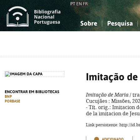
PT
EN
FR
Sobre
Pesquisa
Sobre a Bibliografia Nacional
Simples
Conhecimento, Informação...
Conhecimento, Informação...
Combinada
A
Ciências sociais...
Ciências sociais...
Arte, desporto...
Arte, desporto...
Imitação de
ENCONTRAR EM BIBLIOTECAS
Imitação de Maria
/ tra
BNP
Cucujães : Missões, 202
PORBASE
- Tít. orig.: Imitacion
de la imitacion de Jesu
Link persistente: http://id
ADICIONADO