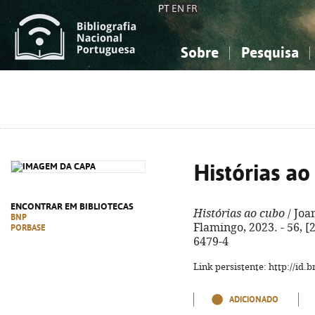
PT
EN
FR
Sobre
Pesquisa
Sobre a Bibliografia Nacional
Simples
Conhecimento, Informação...
Conhecimento, Informação...
Combinada
A
Ciências sociais...
Ciências sociais...
Arte, desporto...
Arte, desporto...
Histórias ao
ENCONTRAR EM BIBLIOTECAS
Histórias ao cubo
/ Joan
BNP
Flamingo, 2023. - 56, [2
PORBASE
6479-4
Link persistente: http://id
ADICIONADO