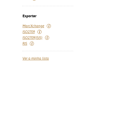
Exportar
MarcXchange
ISO2709
ISO2709(ISIS)
RIS
Ver a minha lista