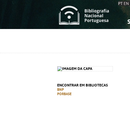
PT
EN
S
S
C
C
C
C
A
A
ENCONTRAR EM BIBLIOTECAS
BNP
PORBASE