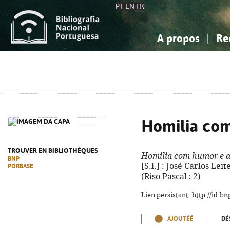
PT
EN
FR
A propos
Re
La Bibliographie Nationale
Simple
Connaissance, Information...
Connaissance, Information...
Avancée
Mes 
Sciences sociales...
Sciences sociales...
Arts, sport...
Arts, sport...
Homilia com
TROUVER EN BIBLIOTHÈQUES
Homilia com humor e a
BNP
[S.l.] : José Carlos Lei
PORBASE
(Riso Pascal ; 2)
Lien persistant: http://id.
AJOUTÉÉ
DÉ