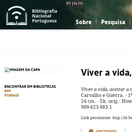
PT
EN
FR
Sobre
Pesquisa
Sobre a Bibliografia Nacional
Simples
Conhecimento, Informação...
Conhecimento, Informação...
Combinada
A
Ciências sociais...
Ciências sociais...
Arte, desporto...
Arte, desporto...
Viver a vida
ENCONTRAR EM BIBLIOTECAS
Viver a vida, aceitar a
BNP
Carvalho e Guerra. - 1ª 
PORBASE
24 cm. - Tít. orig.: Ho
989-623-983-1
Link persistente: http://id
ADICIONADO