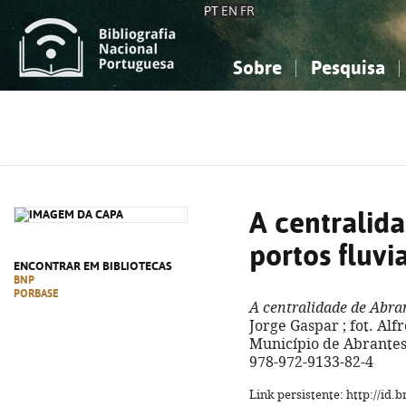
PT
EN
FR
Sobre
Pesquisa
Sobre a Bibliografia Nacional
Simples
Conhecimento, Informação...
Conhecimento, Informação...
Combinada
A
Ciências sociais...
Ciências sociais...
Arte, desporto...
Arte, desporto...
A centralid
portos fluvi
ENCONTRAR EM BIBLIOTECAS
BNP
PORBASE
A centralidade de Abran
Jorge Gaspar ; fot. Alfr
Município de Abrantes, 2
978-972-9133-82-4
Link persistente: http://id