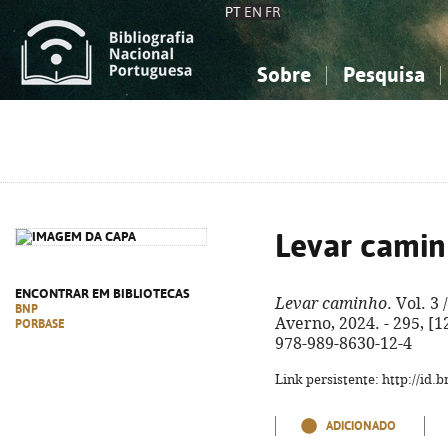
PT
EN
FR
Sobre
Pesquisa
Sobre a Bibliografia Nacional
Simples
Conhecimento, Informação...
Conhecimento, Informação...
Combinada
A
Ciências sociais...
Ciências sociais...
Arte, desporto...
Arte, desporto...
Levar cami
ENCONTRAR EM BIBLIOTECAS
Levar caminho
. Vol. 3
BNP
Averno, 2024. - 295, [12
PORBASE
978-989-8630-12-4
Link persistente: http://id
ADICIONADO