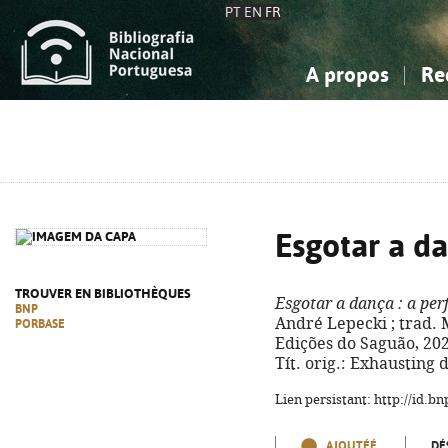
PT
EN
FR
A propos
Re
La Bibliographie Nationale
Simple
Connaissance, Information...
Connaissance, Information...
Avancée
Mes 
Sciences sociales...
Sciences sociales...
Arts, sport...
Arts, sport...
Esgotar a d
TROUVER EN BIBLIOTHÈQUES
Esgotar a dança
: a per
BNP
André Lepecki ; trad. Mi
PORBASE
Edições do Saguão, 2023.
Tít. orig.: Exhausting 
Lien persistant: http://id.
AJOUTÉÉ
DÉ