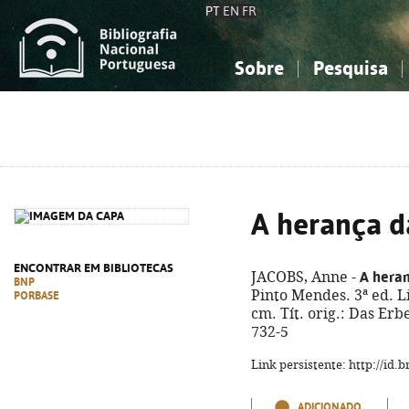
PT
EN
FR
Sobre
Pesquisa
Sobre a Bibliografia Nacional
Simples
Conhecimento, Informação...
Conhecimento, Informação...
Combinada
A
Ciências sociais...
Ciências sociais...
Arte, desporto...
Arte, desporto...
A herança da
ENCONTRAR EM BIBLIOTECAS
A heran
JACOBS, Anne -
BNP
Pinto Mendes. 3ª ed. Lis
PORBASE
cm. Tít. orig.: Das Erb
732-5
Link persistente: http://id
ADICIONADO