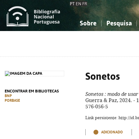
PT
EN
FR
Sobre
Pesquisa
Sobre a Bibliografia Nacional
Simples
Conhecimento, Informação...
Conhecimento, Informação...
Combinada
A
Ciências sociais...
Ciências sociais...
Arte, desporto...
Arte, desporto...
Sonetos
ENCONTRAR EM BIBLIOTECAS
Sonetos
: modo de usar
BNP
Guerra & Paz, 2024. - 16
PORBASE
576-056-5
Link persistente: http://id
ADICIONADO