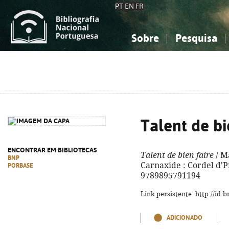
PT
EN
FR
Sobre
Pesquisa
Sobre a Bibliografia Nacional
Simples
Conhecimento, Informação...
Conhecimento, Informação...
Combinada
A
Ciências sociais...
Ciências sociais...
Arte, desporto...
Arte, desporto...
Talent de bi
ENCONTRAR EM BIBLIOTECAS
Talent de bien faire
/ Ma
BNP
Carnaxide : Cordel d'Pr
PORBASE
9789895791194
Link persistente: http://id
ADICIONADO