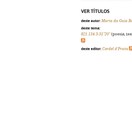
VER TÍTULOS
deste autor:
Maria da Guia B
deste tema:
821.134.3-31"20"
(poesia, tea
deste editor:
Cordel d'Prata