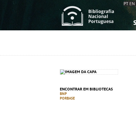
PT
EN
S
S
C
C
C
C
A
A
ENCONTRAR EM BIBLIOTECAS
BNP
PORBASE