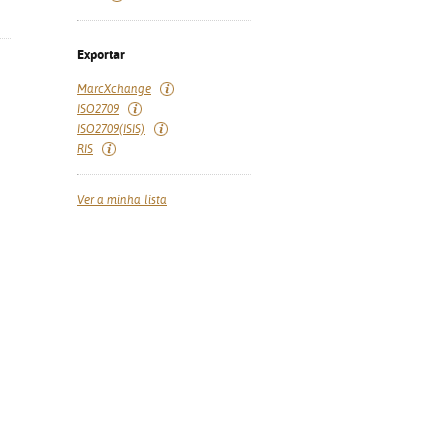
Exportar
MarcXchange
ISO2709
ISO2709(ISIS)
RIS
Ver a minha lista