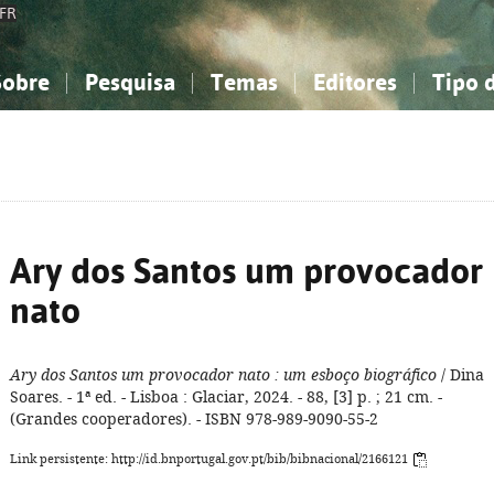
FR
Sobre
Pesquisa
Temas
Editores
Tipo 
obre a Bibliografia Nacional
imples
onhecimento, Informação...
onhecimento, Informação...
Combinada
A minha lista
Como utilizar
Filosofia, psicologia...
Filosofia, psicologia...
Perguntas frequente
iências sociais...
iências sociais...
Ciências exatas e naturais...
Ciências exatas e naturais...
rte, desporto...
rte, desporto...
Literatura, linguística...
Literatura, linguística...
Ary dos Santos um provocador
nato
Ary dos Santos um provocador nato
: um esboço biográfico
/ Dina
Soares. - 1ª ed. - Lisboa : Glaciar, 2024. - 88, [3] p. ; 21 cm. -
(Grandes cooperadores). - ISBN 978-989-9090-55-2
Link persistente: http://id.bnportugal.gov.pt/bib/bibnacional/2166121