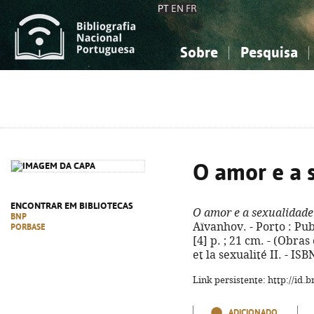
PT
EN
FR
Sobre
Pesquisa
Sobre a Bibliografia Nacional
Simples
Conhecimento, Informação...
Conhecimento, Informação...
Combinada
A
Ciências sociais...
Ciências sociais...
Arte, desporto...
Arte, desporto...
O amor e a 
ENCONTRAR EM BIBLIOTECAS
O amor e a sexualidade
BNP
Aïvanhov. - Porto : Pub
PORBASE
[4] p. ; 21 cm. - (Obras
et la sexualité II. - I
Link persistente: http://id
ADICIONADO