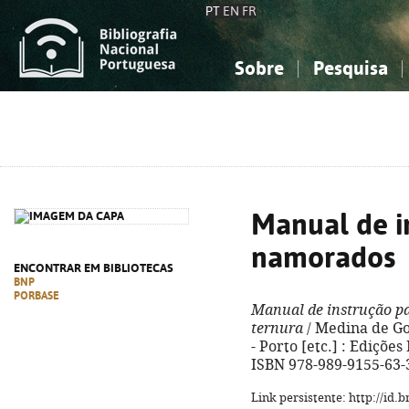
PT
EN
FR
Sobre
Pesquisa
Sobre a Bibliografia Nacional
Simples
Conhecimento, Informação...
Conhecimento, Informação...
Combinada
A
Ciências sociais...
Ciências sociais...
Arte, desporto...
Arte, desporto...
Manual de i
namorados
ENCONTRAR EM BIBLIOTECAS
BNP
PORBASE
Manual de instrução p
ternura
/ Medina de Gou
- Porto [etc.] : Edições 
ISBN 978-989-9155-63-
Link persistente: http://id