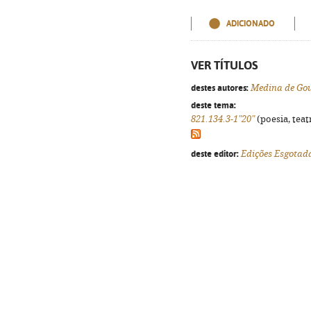
ADICIONADO
VER TÍTULOS
destes autores:
Medina de Go
deste tema:
821.134.3-1"20"
(poesia, teat
deste editor:
Edições Esgotad