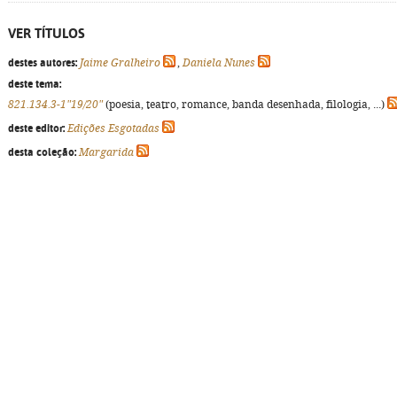
VER TÍTULOS
destes autores:
Jaime Gralheiro
,
Daniela Nunes
deste tema:
821.134.3-1"19/20"
(poesia, teatro, romance, banda desenhada, filologia, ...)
deste editor:
Edições Esgotadas
desta coleção:
Margarida