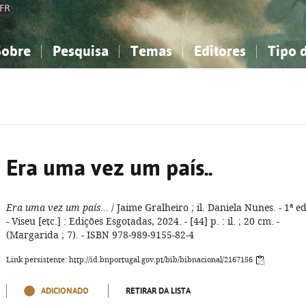
FR
Sobre
Pesquisa
Temas
Editores
Tipo 
obre a Bibliografia Nacional
imples
onhecimento, Informação...
onhecimento, Informação...
Combinada
A minha lista
Como utilizar
Filosofia, psicologia...
Filosofia, psicologia...
Perguntas frequente
iências sociais...
iências sociais...
Ciências exatas e naturais...
Ciências exatas e naturais...
rte, desporto...
rte, desporto...
Literatura, linguística...
Literatura, linguística...
Era uma vez um país..
Era uma vez um país...
/ Jaime Gralheiro ; il. Daniela Nunes. - 1ª ed
- Viseu [etc.] : Edições Esgotadas, 2024. - [44] p. : il. ; 20 cm. -
(Margarida ; 7). - ISBN 978-989-9155-82-4
Link persistente: http://id.bnportugal.gov.pt/bib/bibnacional/2167156
ADICIONADO
RETIRAR DA LISTA