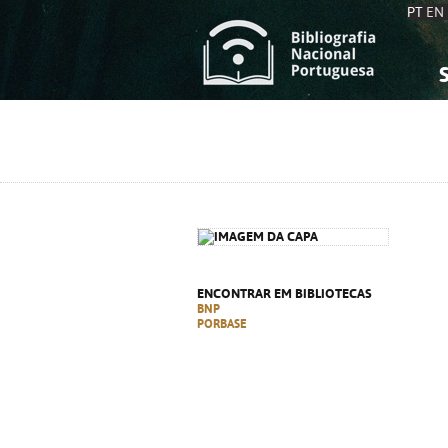
PT
EN
S
S
C
C
C
C
A
A
ENCONTRAR EM BIBLIOTECAS
BNP
PORBASE