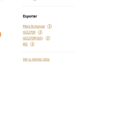
Exportar
MarcXchange
ISO2709
ISO2709(ISIS)
RIS
Ver a minha lista