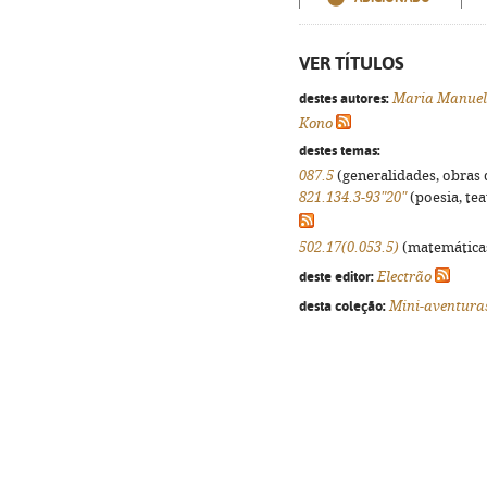
VER TÍTULOS
destes autores:
Maria Manuel
Kono
destes temas:
087.5
(generalidades, obras d
821.134.3-93"20"
(poesia, tea
502.17(0.053.5)
(matemáticas,
deste editor:
Electrão
desta coleção:
Mini-aventuras