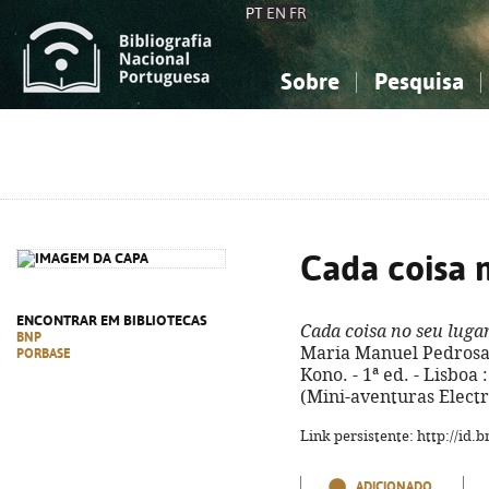
PT
EN
FR
Sobre
Pesquisa
Sobre a Bibliografia Nacional
Simples
Conhecimento, Informação...
Conhecimento, Informação...
Combinada
A
Ciências sociais...
Ciências sociais...
Arte, desporto...
Arte, desporto...
Cada coisa 
ENCONTRAR EM BIBLIOTECAS
Cada coisa no seu luga
BNP
Maria Manuel Pedrosa, 
PORBASE
Kono. - 1ª ed. - Lisboa : 
(Mini-aventuras Electr
Link persistente: http://id
ADICIONADO