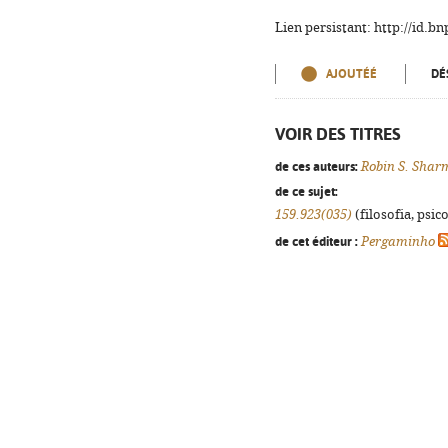
Lien persistant: http://id.
AJOUTÉÉ
DÉ
VOIR DES TITRES
de ces auteurs:
Robin S. Shar
de ce sujet:
159.923(035)
(filosofia, psico
de cet éditeur :
Pergaminho