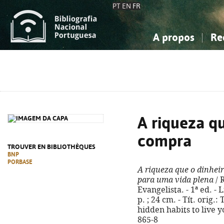
PT
EN
FR
A propos
Re
La Bibliographie Nationale
Simple
Connaissance, Information...
Connaissance, Information...
Avancée
Mes 
Sciences sociales...
Sciences sociales...
Arts, sport...
Arts, sport...
A riqueza q
compra
TROUVER EN BIBLIOTHÈQUES
BNP
PORBASE
A riqueza que o dinhei
para uma vida plena
/ 
Evangelista. - 1ª ed. - 
p. ; 24 cm. - Tít. orig.
hidden habits to live y
865-8