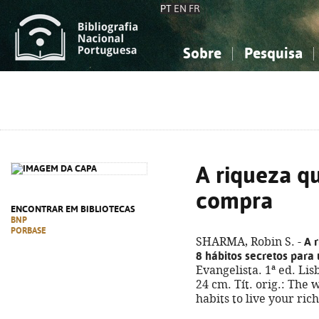
PT
EN
FR
Sobre
Pesquisa
Sobre a Bibliografia Nacional
Simples
Conhecimento, Informação...
Conhecimento, Informação...
Combinada
A
Ciências sociais...
Ciências sociais...
Arte, desporto...
Arte, desporto...
A riqueza q
compra
ENCONTRAR EM BIBLIOTECAS
BNP
PORBASE
A 
SHARMA, Robin S. -
8 hábitos secretos para
Evangelista. 1ª ed. Lis
24 cm. Tít. orig.: The
habits to live your ric