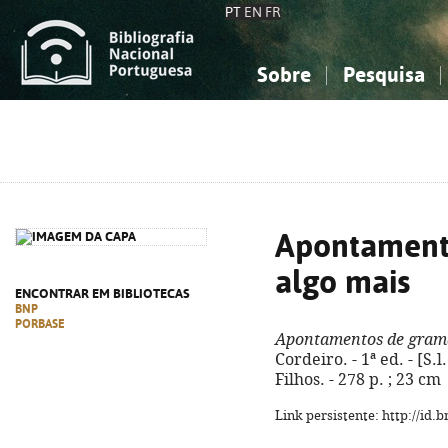
PT
EN
FR
Sobre
Pesquisa
Sobre a Bibliografia Nacional
Simples
Conhecimento, Informação...
Conhecimento, Informação...
Combinada
A
Ciências sociais...
Ciências sociais...
Arte, desporto...
Arte, desporto...
Apontamento
algo mais
ENCONTRAR EM BIBLIOTECAS
BNP
PORBASE
Apontamentos de gramá
Cordeiro. - 1ª ed. - [S.
Filhos. - 278 p. ; 23 cm
Link persistente: http://id