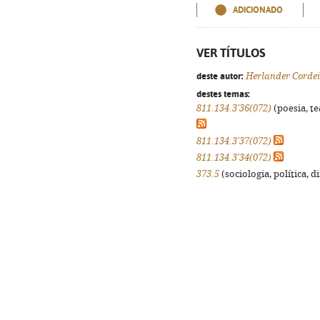
ADICIONADO
VER TÍTULOS
deste autor:
Herlander Cordei
destes temas:
811.134.3'36(072)
(poesia, te
811.134.3'37(072)
811.134.3'34(072)
373.5
(sociologia, política, d