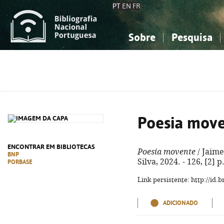
PT
EN
FR
Sobre
Pesquisa
Sobre a Bibliografia Nacional
Simples
Conhecimento, Informação...
Conhecimento, Informação...
Combinada
A
Ciências sociais...
Ciências sociais...
Arte, desporto...
Arte, desporto...
Poesia mov
ENCONTRAR EM BIBLIOTECAS
Poesia movente
/ Jaime 
BNP
Silva, 2024. - 126, [2] 
PORBASE
Link persistente: http://id
ADICIONADO