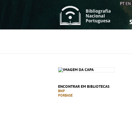
PT
EN
S
S
C
C
C
C
A
A
ENCONTRAR EM BIBLIOTECAS
BNP
PORBASE