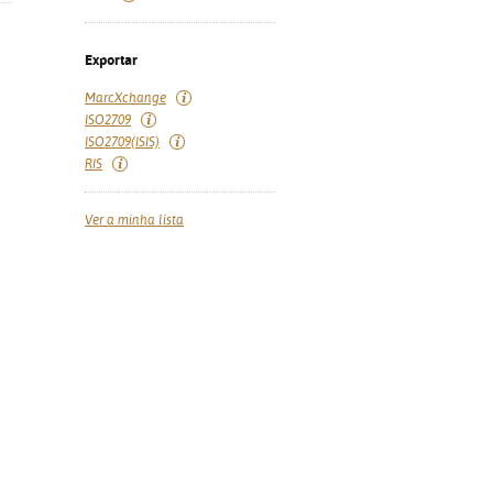
Exportar
MarcXchange
ISO2709
ISO2709(ISIS)
RIS
Ver a minha lista