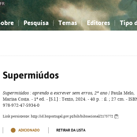
FR
Sobre
Pesquisa
Temas
Editores
Tipo 
obre a Bibliografia Nacional
imples
onhecimento, Informação...
onhecimento, Informação...
Combinada
A minha lista
Como utilizar
Filosofia, psicologia...
Filosofia, psicologia...
Perguntas frequente
iências sociais...
iências sociais...
Ciências exatas e naturais...
Ciências exatas e naturais...
rte, desporto...
rte, desporto...
Literatura, linguística...
Literatura, linguística...
Supermiúdos
Supermiúdos
: aprendo a escrever sem erros, 2º ano
/ Paula Melo,
Marisa Costa. - 1ª ed. - [S.l.] : Texto, 2024. - 40 p. : il. ; 27 cm. - ISB
978-972-47-5934-0
Link persistente: http://id.bnportugal.gov.pt/bib/bibnacional/2175772
ADICIONADO
RETIRAR DA LISTA