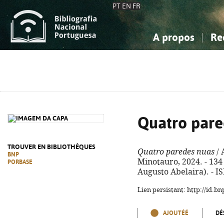
PT
EN
FR
A propos
Re
La Bibliographie Nationale
Simple
Connaissance, Information...
Connaissance, Information...
Avancée
Mes 
Sciences sociales...
Sciences sociales...
Arts, sport...
Arts, sport...
Quatro pare
TROUVER EN BIBLIOTHÈQUES
Quatro paredes nuas
/ 
BNP
Minotauro, 2024. - 134 
PORBASE
Augusto Abelaira). - I
Lien persistant: http://id.
AJOUTÉÉ
DÉ