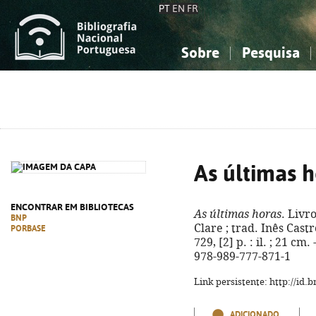
PT
EN
FR
Sobre
Pesquisa
Sobre a Bibliografia Nacional
Simples
Conhecimento, Informação...
Conhecimento, Informação...
Combinada
A
Ciências sociais...
Ciências sociais...
Arte, desporto...
Arte, desporto...
As últimas 
ENCONTRAR EM BIBLIOTECAS
As últimas horas
. Livr
BNP
Clare ; trad. Inês Castro
PORBASE
729, [2] p. : il. ; 21 cm.
978-989-777-871-1
Link persistente: http://id
ADICIONADO