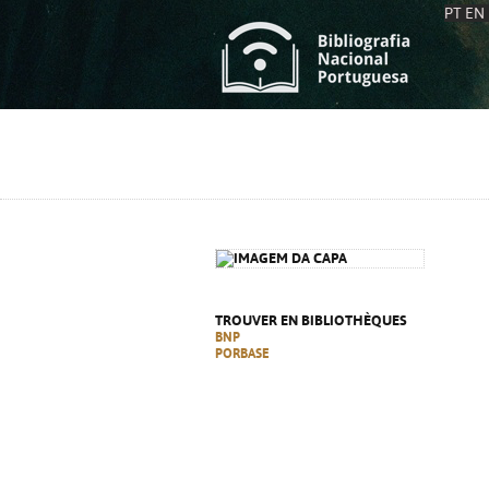
PT
EN
L
S
C
C
S
S
A
A
TROUVER EN BIBLIOTHÈQUES
BNP
PORBASE