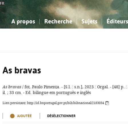
FR
A propos
Recherche
Sujets
Éditeur
a Bibliographie Nationale
imple
onnaissance, Information...
onnaissance, Information...
Avancée
Mes notices
Comment utiliser
Philosophie, psychologie...
Philosophie, psychologie...
Aide - FAQ
ciences sociales...
ciences sociales...
Mathématiques, sciences
Mathématiques, sciences
rts, sport...
rts, sport...
naturelles...
Littérature, linguistique...
naturelles...
Littérature, linguistique...
As bravas
As bravas
/ fot. Paulo Pimenta. - [S.l. : s.n.], 2023 : Orgal. - [48] p. :
il. ; 33 cm. - Ed. bilingue em português e inglês
Lien persistant: http://id.bnportugal.gov.pt/bib/bibnacional/2183034
AJOUTÉÉ
DÉSÉLECTIONNER