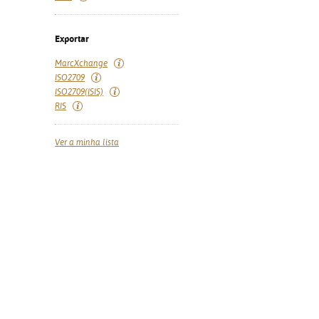
Exportar
MarcXchange
ISO2709
ISO2709(ISIS)
RIS
Ver a minha lista