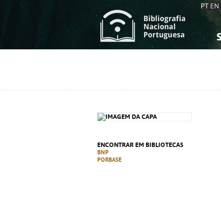
PT
EN
S
S
C
C
C
C
A
A
ENCONTRAR EM BIBLIOTECAS
BNP
PORBASE