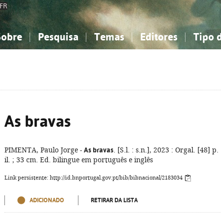
FR
Sobre
Pesquisa
Temas
Editores
Tipo 
obre a Bibliografia Nacional
imples
onhecimento, Informação...
onhecimento, Informação...
Combinada
A minha lista
Como utilizar
Filosofia, psicologia...
Filosofia, psicologia...
Perguntas frequente
iências sociais...
iências sociais...
Ciências exatas e naturais...
Ciências exatas e naturais...
rte, desporto...
rte, desporto...
Literatura, linguística...
Literatura, linguística...
As bravas
PIMENTA, Paulo Jorge -
As bravas
. [S.l. : s.n.], 2023 : Orgal. [48] p. 
il. ; 33 cm. Ed. bilingue em português e inglês
Link persistente: http://id.bnportugal.gov.pt/bib/bibnacional/2183034
ADICIONADO
RETIRAR DA LISTA