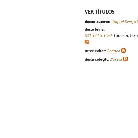
VER TÍTULOS
destes autores:
Raquel Serejo
deste tema:
821.134.3-1"20"
(poesia, teat
deste editor:
Poética
desta coleção:
Poesia