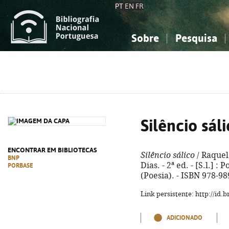
PT
EN
FR
Sobre
Pesquisa
Sobre a Bibliografia Nacional
Simples
Conhecimento, Informação...
Conhecimento, Informação...
Combinada
A
Ciências sociais...
Ciências sociais...
Arte, desporto...
Arte, desporto...
Silêncio sál
ENCONTRAR EM BIBLIOTECAS
Silêncio sálico
/ Raquel
BNP
Dias. - 2ª ed. - [S.l.] : P
PORBASE
(Poesia). - ISBN 978-9
Link persistente: http://id
ADICIONADO