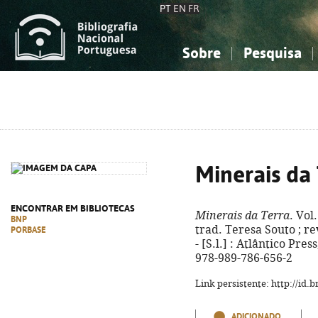
PT
EN
FR
Sobre
Pesquisa
Sobre a Bibliografia Nacional
Simples
Conhecimento, Informação...
Conhecimento, Informação...
Combinada
A
Ciências sociais...
Ciências sociais...
Arte, desporto...
Arte, desporto...
Minerais da
ENCONTRAR EM BIBLIOTECAS
Minerais da Terra
. Vol
BNP
trad. Teresa Souto ; re
PORBASE
- [S.l.] : Atlântico Press
978-989-786-656-2
Link persistente: http://id
ADICIONADO