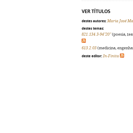
VER TÍTULOS
destes autores:
Maria José M
destes temas:
821.134.3-94"20"
(poesia, tea
613.2.03
(medicina, engenhari
deste editor:
In-Finita