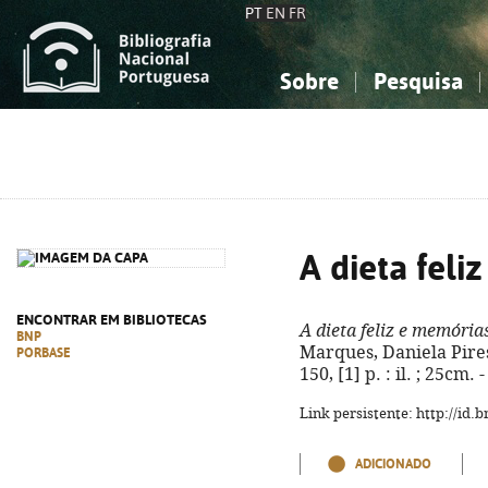
PT
EN
FR
Sobre
Pesquisa
Sobre a Bibliografia Nacional
Simples
Conhecimento, Informação...
Conhecimento, Informação...
Combinada
A
Ciências sociais...
Ciências sociais...
Arte, desporto...
Arte, desporto...
A dieta feli
ENCONTRAR EM BIBLIOTECAS
A dieta feliz e memória
BNP
Marques, Daniela Pires. -
PORBASE
150, [1] p. : il. ; 25cm
Link persistente: http://id
ADICIONADO