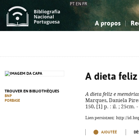
PT
EN
FR
A propos
Re
La Bibliographie Nationale
Simple
Connaissance, Information...
Connaissance, Information...
Avancée
Mes 
Sciences sociales...
Sciences sociales...
Arts, sport...
Arts, sport...
A dieta feli
TROUVER EN BIBLIOTHÈQUES
A dieta feliz e memória
BNP
Marques, Daniela Pires. -
PORBASE
150, [1] p. : il. ; 25cm
Lien persistant: http://id.
AJOUTÉÉ
DÉ