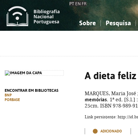
PT
EN
FR
Sobre
Pesquisa
Sobre a Bibliografia Nacional
Simples
Conhecimento, Informação...
Conhecimento, Informação...
Combinada
A
Ciências sociais...
Ciências sociais...
Arte, desporto...
Arte, desporto...
A dieta feli
ENCONTRAR EM BIBLIOTECAS
MARQUES, Maria José ;
BNP
memórias
. 1ª ed. [S.l.] 
PORBASE
25cm. ISBN 978-989-91
Link persistente: http://id
ADICIONADO