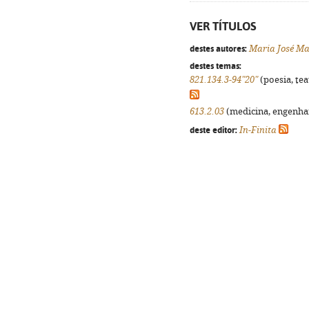
VER TÍTULOS
destes autores:
Maria José M
destes temas:
821.134.3-94"20"
(poesia, tea
613.2.03
(medicina, engenhari
deste editor:
In-Finita