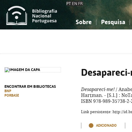
PT
EN
FR
Sobre
Pesquisa
Sobre a Bibliografia Nacional
Simples
Conhecimento, Informação...
Conhecimento, Informação...
Combinada
A
Ciências sociais...
Ciências sociais...
Arte, desporto...
Arte, desporto...
Desapareci-
ENCONTRAR EM BIBLIOTECAS
Desapareci-me!
/ Anabe
BNP
Hartman. - [S.l.] : NoTag
PORBASE
ISBN 978-989-35738-2-
Link persistente: http://id
ADICIONADO