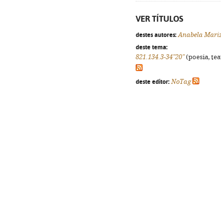
VER TÍTULOS
destes autores:
Anabela Mari
deste tema:
821.134.3-34"20"
(poesia, tea
deste editor:
NoTag