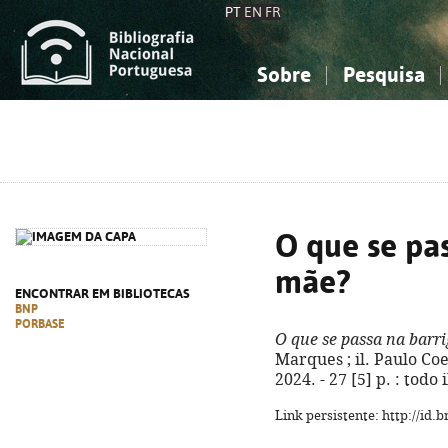
PT
EN
FR
Sobre
Pesquisa
Sobre a Bibliografia Nacional
Simples
Conhecimento, Informação...
Conhecimento, Informação...
Combinada
A
Ciências sociais...
Ciências sociais...
Arte, desporto...
Arte, desporto...
O que se pas
mãe?
ENCONTRAR EM BIBLIOTECAS
BNP
PORBASE
O que se passa na barr
Marques ; il. Paulo Coel
2024. - 27 [5] p. : todo
Link persistente: http://id