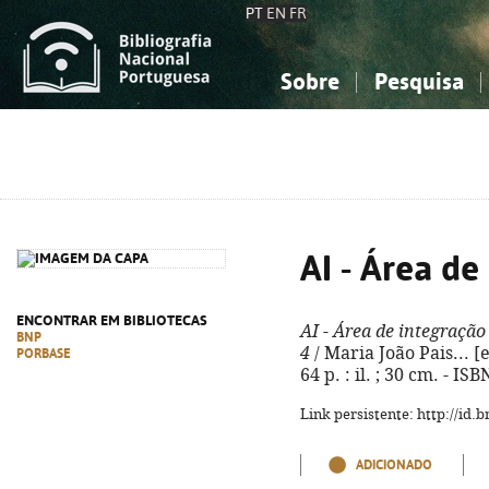
PT
EN
FR
Sobre
Pesquisa
Sobre a Bibliografia Nacional
Simples
Conhecimento, Informação...
Conhecimento, Informação...
Combinada
A
Ciências sociais...
Ciências sociais...
Arte, desporto...
Arte, desporto...
AI - Área de
ENCONTRAR EM BIBLIOTECAS
AI - Área de integração
BNP
4
/ Maria João Pais... [et 
PORBASE
64 p. : il. ; 30 cm. - I
Link persistente: http://id
ADICIONADO