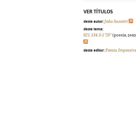
VER TÍTULOS
deste autor:
João Sassetti
deste tema:
821.134.3-1"20"
(poesia, teat
deste editor:
Poesia Impossíve