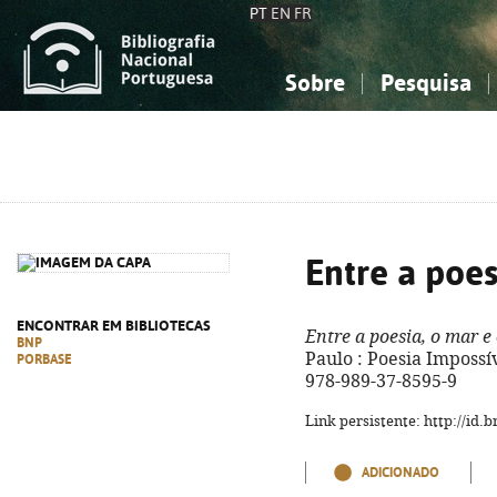
PT
EN
FR
Sobre
Pesquisa
Sobre a Bibliografia Nacional
Simples
Conhecimento, Informação...
Conhecimento, Informação...
Combinada
A
Ciências sociais...
Ciências sociais...
Arte, desporto...
Arte, desporto...
Entre a poes
ENCONTRAR EM BIBLIOTECAS
Entre a poesia, o mar e
BNP
Paulo : Poesia Impossíve
PORBASE
978-989-37-8595-9
Link persistente: http://id
ADICIONADO