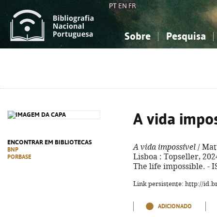
PT
EN
FR
Sobre
Pesquisa
Sobre a Bibliografia Nacional
Simples
Conhecimento, Informação...
Conhecimento, Informação...
Combinada
A
Ciências sociais...
Ciências sociais...
Arte, desporto...
Arte, desporto...
A vida impos
ENCONTRAR EM BIBLIOTECAS
A vida impossível
/ Matt
BNP
Lisboa : Topseller, 2024. 
PORBASE
The life impossible. -
Link persistente: http://id
ADICIONADO