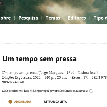
FR
Sobre
Pesquisa
Temas
Editores
Tipo 
obre a Bibliografia Nacional
imples
onhecimento, Informação...
onhecimento, Informação...
Combinada
A minha lista
Como utilizar
Filosofia, psicologia...
Filosofia, psicologia...
Perguntas frequente
iências sociais...
iências sociais...
Ciências exatas e naturais...
Ciências exatas e naturais...
rte, desporto...
rte, desporto...
Literatura, linguística...
Literatura, linguística...
Um tempo sem pressa
Um tempo sem pressa
/ Jorge Marques. - 1ª ed. - Lisboa [etc.] :
Edições Esgotadas, 2024. - 340 p. ; 23 cm. - (Resus ; 37). - ISBN 978
989-9224-27-8
Link persistente: http://id.bnportugal.gov.pt/bib/bibnacional/2194814
ADICIONADO
RETIRAR DA LISTA