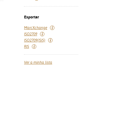
Exportar
MarcXchange
ISO2709
ISO2709(ISIS)
RIS
Ver a minha lista