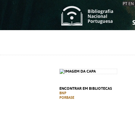
PT
EN
S
S
C
C
C
C
A
A
ENCONTRAR EM BIBLIOTECAS
BNP
PORBASE