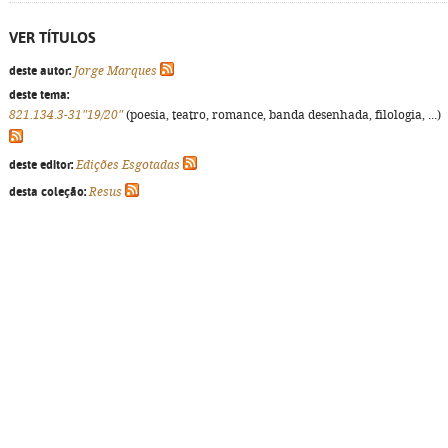
VER TÍTULOS
deste autor:
Jorge Marques
deste tema:
821.134.3-31"19/20"
(poesia, teatro, romance, banda desenhada, filologia, ...)
deste editor:
Edições Esgotadas
desta coleção:
Resus