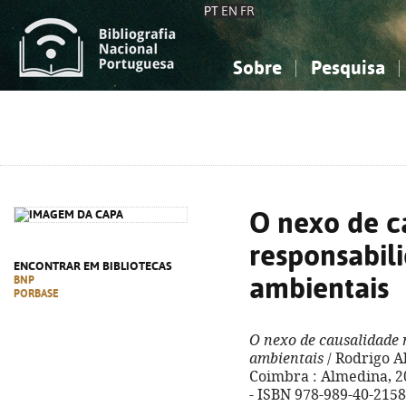
PT
EN
FR
Sobre
Pesquisa
Sobre a Bibliografia Nacional
Simples
Conhecimento, Informação...
Conhecimento, Informação...
Combinada
A
Ciências sociais...
Ciências sociais...
Arte, desporto...
Arte, desporto...
O nexo de c
responsabil
ENCONTRAR EM BIBLIOTECAS
ambientais
BNP
PORBASE
O nexo de causalidade 
ambientais
/ Rodrigo A
Coimbra : Almedina, 202
- ISBN 978-989-40-2158