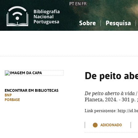
PT
EN
FR
Sobre
Pesquisa
Sobre a Bibliografia Nacional
Simples
Conhecimento, Informação...
Conhecimento, Informação...
Combinada
A
Ciências sociais...
Ciências sociais...
Arte, desporto...
Arte, desporto...
De peito abe
ENCONTRAR EM BIBLIOTECAS
De peito aberto à vida
/
BNP
Planeta, 2024. - 301 p.
PORBASE
Link persistente: http://id
ADICIONADO