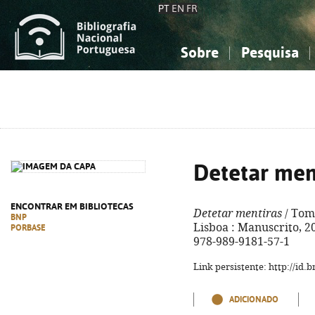
PT
EN
FR
Sobre
Pesquisa
Sobre a Bibliografia Nacional
Simples
Conhecimento, Informação...
Conhecimento, Informação...
Combinada
A
Ciências sociais...
Ciências sociais...
Arte, desporto...
Arte, desporto...
Detetar men
ENCONTRAR EM BIBLIOTECAS
Detetar mentiras
/ Tomá
BNP
Lisboa : Manuscrito, 2024
PORBASE
978-989-9181-57-1
Link persistente: http://id
ADICIONADO