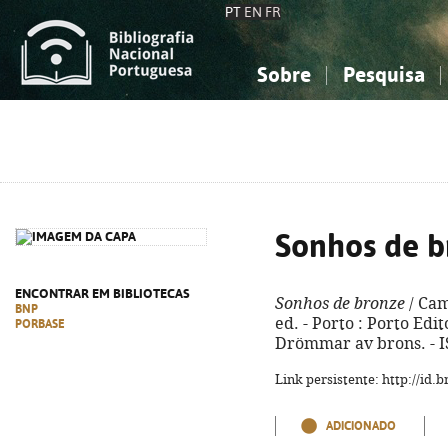
PT
EN
FR
Sobre
Pesquisa
Sobre a Bibliografia Nacional
Simples
Conhecimento, Informação...
Conhecimento, Informação...
Combinada
A
Ciências sociais...
Ciências sociais...
Arte, desporto...
Arte, desporto...
Sonhos de b
ENCONTRAR EM BIBLIOTECAS
Sonhos de bronze
/ Cam
BNP
ed. - Porto : Porto Edito
PORBASE
Drömmar av brons. - I
Link persistente: http://id
ADICIONADO